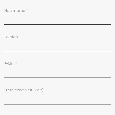
Nachname
*
Telefon
E-Mail
*
Erereichbarkeit (Zeit)